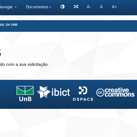
Navegar
Documentos
A-
A
A+
NAL DA UNB
s
do com a sua solicitação.