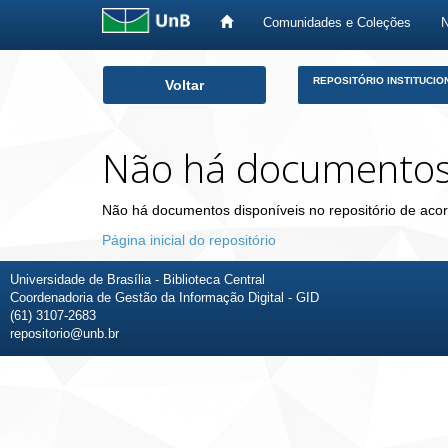
Comunidades e Coleções
Skip
REPOSITÓRIO INSTITUCIO
Voltar
navigation
Não há documento
Não há documentos disponíveis no repositório de acor
Página inicial do repositório
Universidade de Brasília - Biblioteca Central
Coordenadoria de Gestão da Informação Digital - GID
(61) 3107-2683
repositorio@unb.br