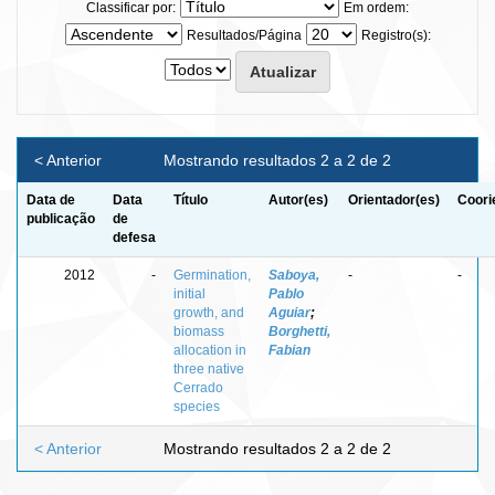
Classificar por:
Em ordem:
Resultados/Página
Registro(s):
< Anterior
Mostrando resultados 2 a 2 de 2
Data de
Data
Título
Autor(es)
Orientador(es)
Coori
publicação
de
defesa
2012
-
Germination,
Saboya,
-
-
initial
Pablo
growth, and
Aguiar
;
biomass
Borghetti,
allocation in
Fabian
three native
Cerrado
species
< Anterior
Mostrando resultados 2 a 2 de 2