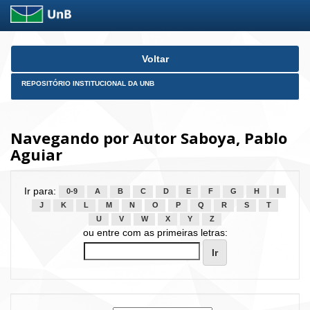
Skip
Voltar
navigation
REPOSITÓRIO INSTITUCIONAL DA UNB
Navegando por Autor Saboya, Pablo
Aguiar
Ir para:
0-9
A
B
C
D
E
F
G
H
I
J
K
L
M
N
O
P
Q
R
S
T
U
V
W
X
Y
Z
ou entre com as primeiras letras: