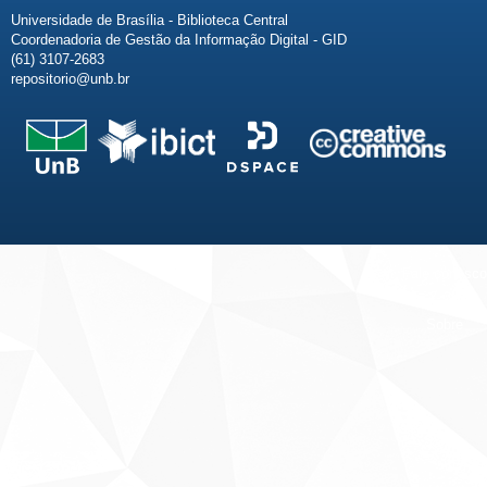
Universidade de Brasília - Biblioteca Central
Coordenadoria de Gestão da Informação Digital - GID
(61) 3107-2683
repositorio@unb.br
Fale conosco
Sobre