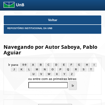
Skip
Voltar
navigation
REPOSITÓRIO INSTITUCIONAL DA UNB
Navegando por Autor Saboya, Pablo
Aguiar
Ir para:
0-9
A
B
C
D
E
F
G
H
I
J
K
L
M
N
O
P
Q
R
S
T
U
V
W
X
Y
Z
ou entre com as primeiras letras: