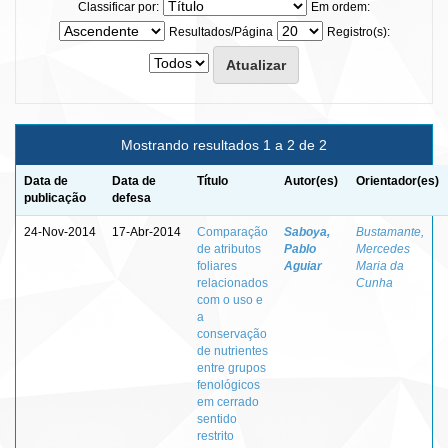
Classificar por:
Em ordem:
Resultados/Página
Registro(s):
Mostrando resultados 1 a 2 de 2
Data de
Data de
Título
Autor(es)
Orientador(es)
publicação
defesa
24-Nov-2014
17-Abr-2014
Comparação
Saboya,
Bustamante,
de atributos
Pablo
Mercedes
foliares
Aguiar
Maria da
relacionados
Cunha
com o uso e
a
conservação
de nutrientes
entre grupos
fenológicos
em cerrado
sentido
restrito