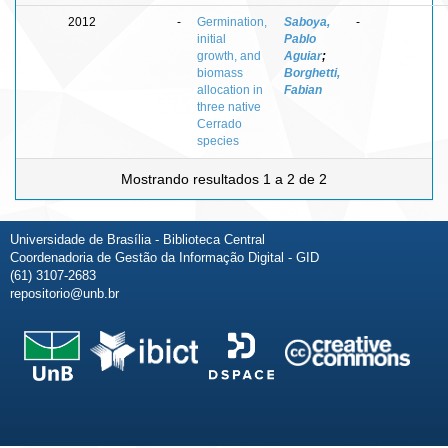
2012
-
Germination,
Saboya,
-
initial
Pablo
growth, and
Aguiar
;
biomass
Borghetti,
allocation in
Fabian
three native
Cerrado
species
Mostrando resultados 1 a 2 de 2
Universidade de Brasília - Biblioteca Central
Coordenadoria de Gestão da Informação Digital - GID
(61) 3107-2683
repositorio@unb.br