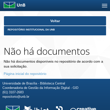
Skip
Voltar
navigation
REPOSITÓRIO INSTITUCIONAL DA UNB
Não há documentos
Não há documentos disponíveis no repositório de acordo com a
sua solicitação.
Página inicial do repositório
Universidade de Brasília - Biblioteca Central
Coordenadoria de Gestão da Informação Digital - GID
(61) 3107-2683
repositorio@unb.br