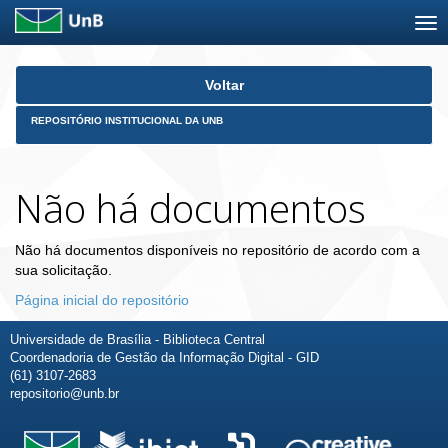
Skip
Voltar
navigation
REPOSITÓRIO INSTITUCIONAL DA UNB
Não há documentos
Não há documentos disponíveis no repositório de acordo com a
sua solicitação.
Página inicial do repositório
Universidade de Brasília - Biblioteca Central
Coordenadoria de Gestão da Informação Digital - GID
(61) 3107-2683
repositorio@unb.br