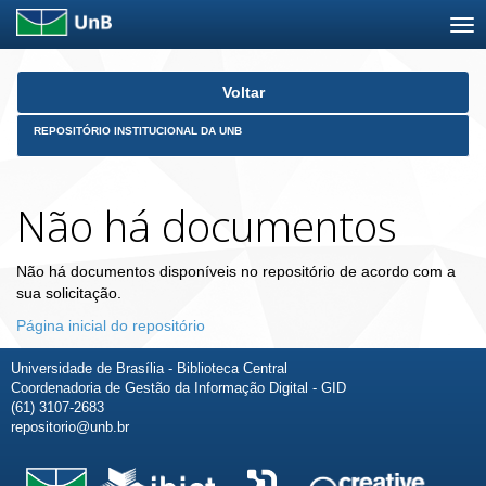
Skip
Voltar
navigation
REPOSITÓRIO INSTITUCIONAL DA UNB
Não há documentos
Não há documentos disponíveis no repositório de acordo com a
sua solicitação.
Página inicial do repositório
Universidade de Brasília - Biblioteca Central
Coordenadoria de Gestão da Informação Digital - GID
(61) 3107-2683
repositorio@unb.br