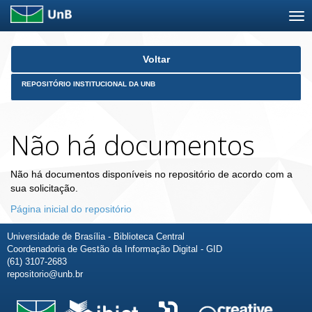
Skip
Voltar
navigation
REPOSITÓRIO INSTITUCIONAL DA UNB
Não há documentos
Não há documentos disponíveis no repositório de acordo com a
sua solicitação.
Página inicial do repositório
Universidade de Brasília - Biblioteca Central
Coordenadoria de Gestão da Informação Digital - GID
(61) 3107-2683
repositorio@unb.br