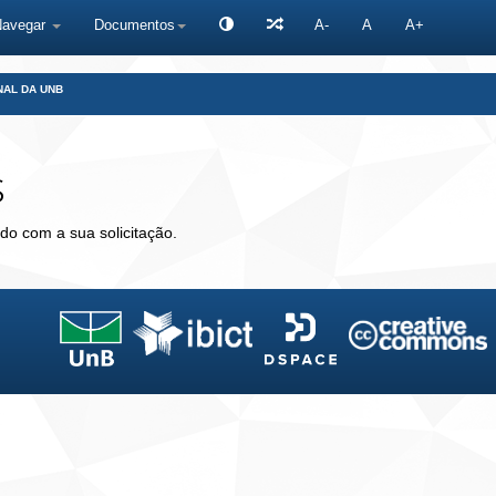
Navegar
Documentos
A-
A
A+
NAL DA UNB
s
do com a sua solicitação.