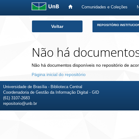
Comunidades e Coleções
Skip
REPOSITÓRIO INSTITUCIO
Voltar
navigation
Não há documento
Não há documentos disponíveis no repositório de acor
Página inicial do repositório
Universidade de Brasília - Biblioteca Central
Coordenadoria de Gestão da Informação Digital - GID
(61) 3107-2683
repositorio@unb.br