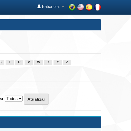
Entrar em:
S
T
U
V
W
X
Y
Z
s):