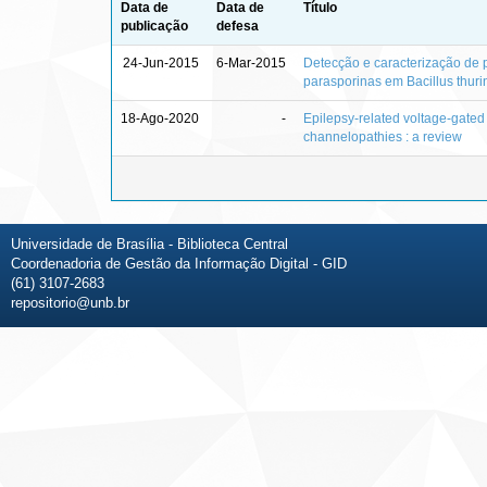
Data de
Data de
Título
publicação
defesa
24-Jun-2015
6-Mar-2015
Detecção e caracterização de 
parasporinas em Bacillus thuri
18-Ago-2020
-
Epilepsy-related voltage-gate
channelopathies : a review
Universidade de Brasília - Biblioteca Central
Coordenadoria de Gestão da Informação Digital - GID
(61) 3107-2683
repositorio@unb.br