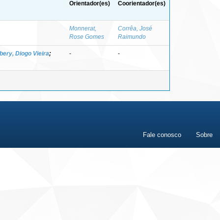
Orientador(es)
Coorientador(es)
Monnerat,
Corrêa, José
Rose Gomes
Raimundo
ibery, Diogo Vieira
;
-
-
Fale conosco
Sobre