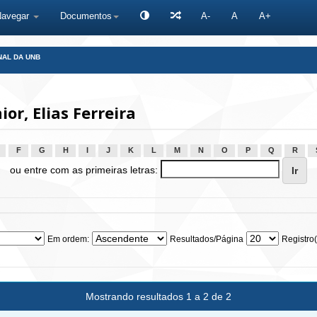
Navegar
Documentos
A-
A
A+
NAL DA UNB
or, Elias Ferreira
F
G
H
I
J
K
L
M
N
O
P
Q
R
ou entre com as primeiras letras:
Em ordem:
Resultados/Página
Registro(
Mostrando resultados 1 a 2 de 2