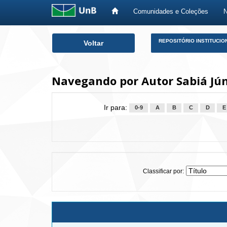
Comunidades e Coleções
Skip
REPOSITÓRIO INSTITUCIO
Voltar
navigation
Navegando por Autor Sabiá Júni
Ir para:
0-9
A
B
C
D
E
Classificar por: