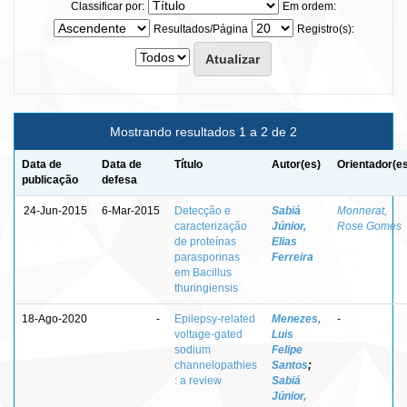
Classificar por:
Em ordem:
Resultados/Página
Registro(s):
Mostrando resultados 1 a 2 de 2
Data de
Data de
Título
Autor(es)
Orientador(e
publicação
defesa
24-Jun-2015
6-Mar-2015
Detecção e
Sabiá
Monnerat,
caracterização
Júnior,
Rose Gomes
de proteínas
Elias
parasporinas
Ferreira
em Bacillus
thuringiensis
18-Ago-2020
-
Epilepsy-related
Menezes,
-
voltage-gated
Luis
sodium
Felipe
channelopathies
Santos
;
: a review
Sabiá
Júnior,