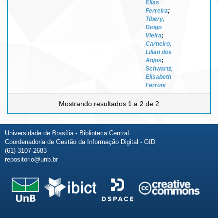
Elias
Ferreira
;
Tibery,
Diogo
Vieira
;
Carneiro,
Lilian dos
Anjos
;
Schwartz,
Elisabeth
Ferroni
Mostrando resultados 1 a 2 de 2
Universidade de Brasília - Biblioteca Central
Coordenadoria de Gestão da Informação Digital - GID
(61) 3107-2683
repositorio@unb.br