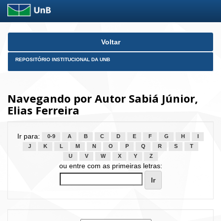
Skip
Voltar
navigation
REPOSITÓRIO INSTITUCIONAL DA UNB
Navegando por Autor Sabiá Júnior,
Elias Ferreira
Ir para:
0-9
A
B
C
D
E
F
G
H
I
J
K
L
M
N
O
P
Q
R
S
T
U
V
W
X
Y
Z
ou entre com as primeiras letras: