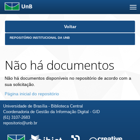
Skip
Voltar
navigation
REPOSITÓRIO INSTITUCIONAL DA UNB
Não há documentos
Não há documentos disponíveis no repositório de acordo com a
sua solicitação.
Página inicial do repositório
Universidade de Brasília - Biblioteca Central
Coordenadoria de Gestão da Informação Digital - GID
(61) 3107-2683
repositorio@unb.br