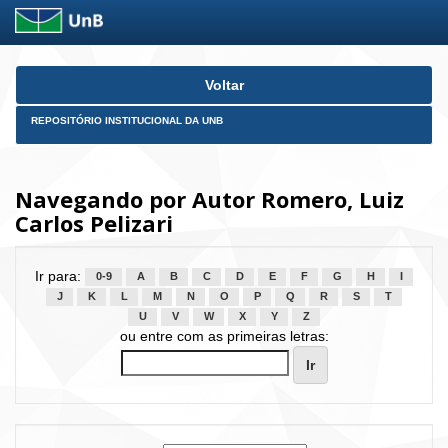
Skip
Voltar
navigation
REPOSITÓRIO INSTITUCIONAL DA UNB
Navegando por Autor Romero, Luiz
Carlos Pelizari
Ir para:
0-9
A
B
C
D
E
F
G
H
I
J
K
L
M
N
O
P
Q
R
S
T
U
V
W
X
Y
Z
ou entre com as primeiras letras: