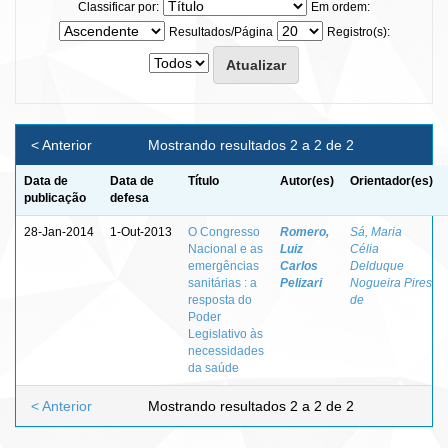
Classificar por:
Em ordem:
Resultados/Página
Registro(s):
< Anterior
Mostrando resultados 2 a 2 de 2
Data de
Data de
Título
Autor(es)
Orientador(es)
publicação
defesa
28-Jan-2014
1-Out-2013
O Congresso
Romero,
Sá, Maria
Nacional e as
Luiz
Célia
emergências
Carlos
Delduque
sanitárias : a
Pelizari
Nogueira Pires
resposta do
de
Poder
Legislativo às
necessidades
da saúde
< Anterior
Mostrando resultados 2 a 2 de 2