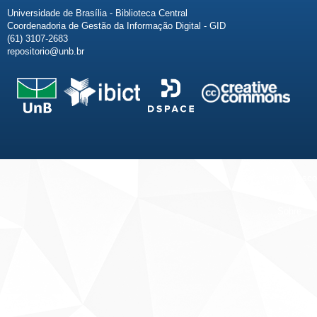
Universidade de Brasília - Biblioteca Central
Coordenadoria de Gestão da Informação Digital - GID
(61) 3107-2683
repositorio@unb.br
Fale conosco
Sobre