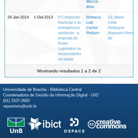
Márcio
Iório
28-Jan-2014
1-Out-2013
O Congresso
Romero,
Sá, Maria
Nacional e as
Luiz
Célia
emergências
Carlos
Delduque
sanitárias : a
Pelizari
Nogueira Pires
resposta do
de
Poder
Legislativo às
necessidades
da saúde
Mostrando resultados 1 a 2 de 2
Universidade de Brasília - Biblioteca Central
Coordenadoria de Gestão da Informação Digital - GID
(61) 3107-2683
repositorio@unb.br