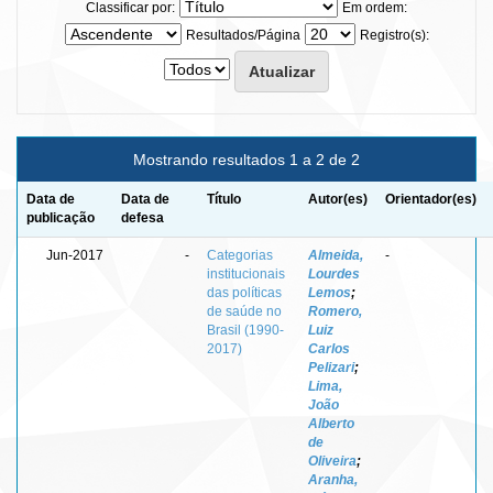
Classificar por:
Em ordem:
Resultados/Página
Registro(s):
Mostrando resultados 1 a 2 de 2
Data de
Data de
Título
Autor(es)
Orientador(es)
publicação
defesa
Jun-2017
-
Categorias
Almeida,
-
institucionais
Lourdes
das políticas
Lemos
;
de saúde no
Romero,
Brasil (1990-
Luiz
2017)
Carlos
Pelizari
;
Lima,
João
Alberto
de
Oliveira
;
Aranha,