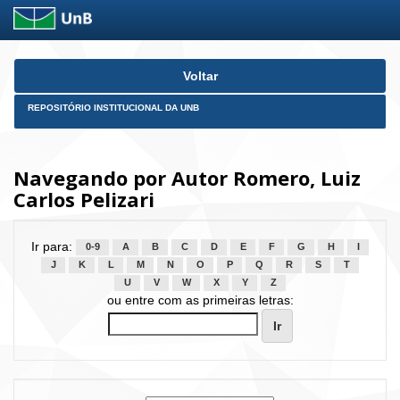
Skip
Voltar
navigation
REPOSITÓRIO INSTITUCIONAL DA UNB
Navegando por Autor Romero, Luiz
Carlos Pelizari
Ir para:
0-9
A
B
C
D
E
F
G
H
I
J
K
L
M
N
O
P
Q
R
S
T
U
V
W
X
Y
Z
ou entre com as primeiras letras: