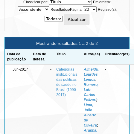
Classificar por:
Em ordem:
Resultados/Página
Registro(s):
Mostrando resultados 1 a 2 de 2
Data de
Data de
Título
Autor(es)
Orientador(es)
publicação
defesa
Jun-2017
-
Categorias
Almeida,
-
institucionais
Lourdes
das políticas
Lemos
;
de saúde no
Romero,
Brasil (1990-
Luiz
2017)
Carlos
Pelizari
;
Lima,
João
Alberto
de
Oliveira
;
Aranha,