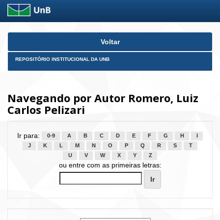
Skip
Voltar
navigation
REPOSITÓRIO INSTITUCIONAL DA UNB
Navegando por Autor Romero, Luiz
Carlos Pelizari
Ir para:
0-9
A
B
C
D
E
F
G
H
I
J
K
L
M
N
O
P
Q
R
S
T
U
V
W
X
Y
Z
ou entre com as primeiras letras: