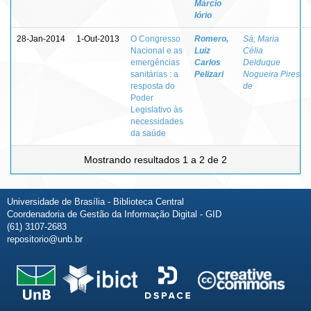
Márcio
Iório
28-Jan-2014
1-Out-2013
O Congresso
Romero,
Sá, Maria
Nacional e as
Luiz
Célia
emergências
Carlos
Delduque
sanitárias : a
Pelizari
Nogueira Pires
resposta do
de
Poder
Legislativo às
necessidades
da saúde
Mostrando resultados 1 a 2 de 2
Universidade de Brasília - Biblioteca Central
Coordenadoria de Gestão da Informação Digital - GID
(61) 3107-2683
repositorio@unb.br