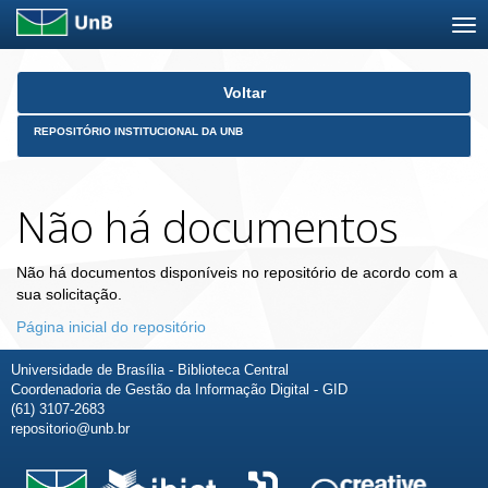
Skip
Voltar
navigation
REPOSITÓRIO INSTITUCIONAL DA UNB
Não há documentos
Não há documentos disponíveis no repositório de acordo com a
sua solicitação.
Página inicial do repositório
Universidade de Brasília - Biblioteca Central
Coordenadoria de Gestão da Informação Digital - GID
(61) 3107-2683
repositorio@unb.br