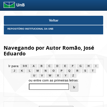
Skip
Voltar
navigation
REPOSITÓRIO INSTITUCIONAL DA UNB
Navegando por Autor Romão, José
Eduardo
Ir para:
0-9
A
B
C
D
E
F
G
H
I
J
K
L
M
N
O
P
Q
R
S
T
U
V
W
X
Y
Z
ou entre com as primeiras letras: