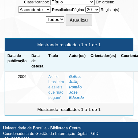
Classificar por:
Em ordem:
Resultados/Página
Registro(s):
Mostrando resultados 1 a 1 de 1
Data de
Data
Título
Autor(es)
Orientador(es)
Coorienta
publicação
de
defesa
2006
-
A elite
Galiza,
-
-
brasileira
Julia
;
e as leis
Romão,
que "não
José
pegam"
Eduardo
Mostrando resultados 1 a 1 de 1
Universidade de Brasília - Biblioteca Central
Coordenadoria de Gestão da Informação Digital - GID