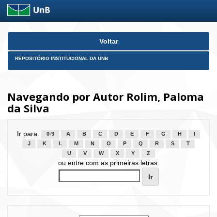
Skip
Voltar
navigation
REPOSITÓRIO INSTITUCIONAL DA UNB
Navegando por Autor Rolim, Paloma
da Silva
Ir para:
0-9
A
B
C
D
E
F
G
H
I
J
K
L
M
N
O
P
Q
R
S
T
U
V
W
X
Y
Z
ou entre com as primeiras letras: