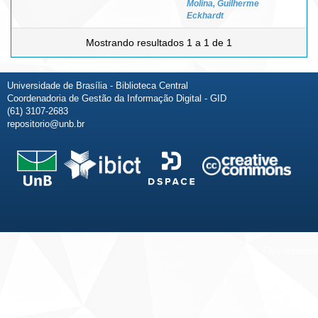
Molina, Guilherme
Eckhardt
Mostrando resultados 1 a 1 de 1
Universidade de Brasília - Biblioteca Central
Coordenadoria de Gestão da Informação Digital - GID
(61) 3107-2683
repositorio@unb.br
Fale conosco
Sobre