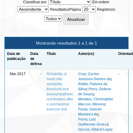
Classificar por:
Em ordem:
Resultados/Página
Registro(s):
Mostrando resultados 1 a 1 de 1
Data de
Data
Título
Autor(es)
Orientad
publicação
de
defesa
Mar-2017
-
Reliability of
Cruz, Carlos
-
heart rate
Janssen Gomes da
;
variability
Rolim, Paloma da
threshold and
Silva
;
Pires, Deleon
parasympathetic
de Souza
;
reactivation after
Mendes, Christopher
a submaximal
Marcos Oliveira
;
exercise test
Paula, Gabriel
Monteiro de
;
Porto, Luiz
Guilherme Grossi
;
Garcia, Giliard Lago
;