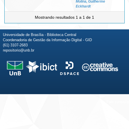
Molina, Guilherme
Eckhardt
Mostrando resultados 1 a 1 de 1
Universidade de Brasília - Biblioteca Central
Coordenadoria de Gestão da Informação Digital - GID
(61) 3107-2683
repositorio@unb.br
Fale conosco
Sobre