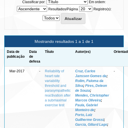
Classificar por:
Em ordem:
Resultados/Página
Registro(s):
Mostrando resultados 1 a 1 de 1
Data de
Data
Título
Autor(es)
Orientad
publicação
de
defesa
Mar-2017
-
Reliability of
Cruz, Carlos
-
heart rate
Janssen Gomes da
;
variability
Rolim, Paloma da
threshold and
Silva
;
Pires, Deleon
parasympathetic
de Souza
;
reactivation after
Mendes, Christopher
a submaximal
Marcos Oliveira
;
exercise test
Paula, Gabriel
Monteiro de
;
Porto, Luiz
Guilherme Grossi
;
Garcia, Giliard Lago
;