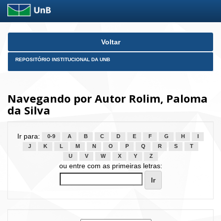
Skip
Voltar
navigation
REPOSITÓRIO INSTITUCIONAL DA UNB
Navegando por Autor Rolim, Paloma
da Silva
Ir para:
0-9
A
B
C
D
E
F
G
H
I
J
K
L
M
N
O
P
Q
R
S
T
U
V
W
X
Y
Z
ou entre com as primeiras letras: