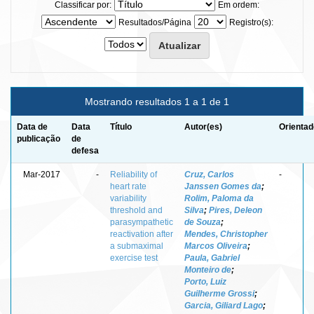
Classificar por:
Em ordem:
Resultados/Página
Registro(s):
Mostrando resultados 1 a 1 de 1
Data de
Data
Título
Autor(es)
Orientad
publicação
de
defesa
Mar-2017
-
Reliability of
Cruz, Carlos
-
heart rate
Janssen Gomes da
;
variability
Rolim, Paloma da
threshold and
Silva
;
Pires, Deleon
parasympathetic
de Souza
;
reactivation after
Mendes, Christopher
a submaximal
Marcos Oliveira
;
exercise test
Paula, Gabriel
Monteiro de
;
Porto, Luiz
Guilherme Grossi
;
Garcia, Giliard Lago
;