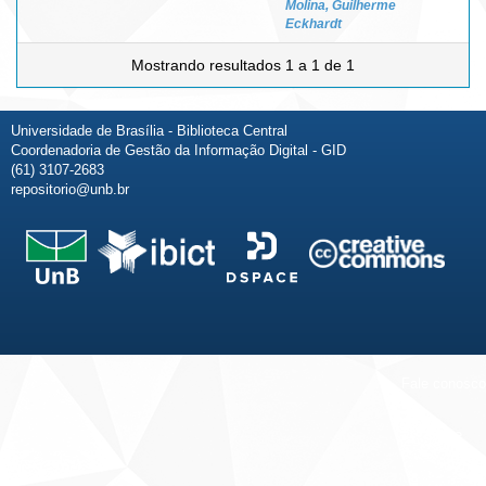
Molina, Guilherme
Eckhardt
Mostrando resultados 1 a 1 de 1
Universidade de Brasília - Biblioteca Central
Coordenadoria de Gestão da Informação Digital - GID
(61) 3107-2683
repositorio@unb.br
Fale conosco
Sobre