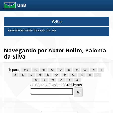
Skip
Voltar
navigation
REPOSITÓRIO INSTITUCIONAL DA UNB
Navegando por Autor Rolim, Paloma
da Silva
Ir para:
0-9
A
B
C
D
E
F
G
H
I
J
K
L
M
N
O
P
Q
R
S
T
U
V
W
X
Y
Z
ou entre com as primeiras letras: