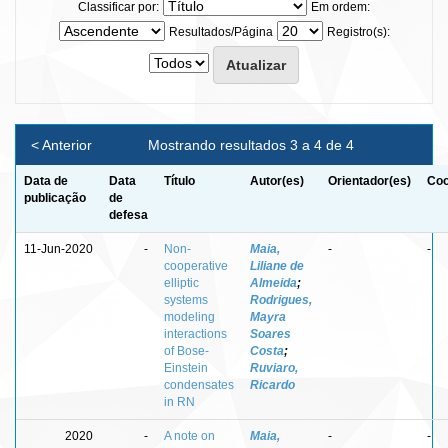
Classificar por:
Em ordem:
Resultados/Página
Registro(s):
< Anterior
Mostrando resultados 3 a 4 de 4
Data de
Data
Título
Autor(es)
Orientador(es)
Coo
publicação
de
defesa
11-Jun-2020
-
Non-
Maia,
-
-
cooperative
Liliane de
elliptic
Almeida
;
systems
Rodrigues,
modeling
Mayra
interactions
Soares
of Bose-
Costa
;
Einstein
Ruviaro,
condensates
Ricardo
in RN
2020
-
A note on
Maia,
-
-