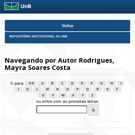
Skip
Voltar
navigation
REPOSITÓRIO INSTITUCIONAL DA UNB
Navegando por Autor Rodrigues,
Mayra Soares Costa
Ir para:
0-9
A
B
C
D
E
F
G
H
I
J
K
L
M
N
O
P
Q
R
S
T
U
V
W
X
Y
Z
ou entre com as primeiras letras: