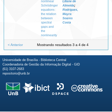
nonlinear
Liliane de
Schrödinger
Almeida
;
equations :
Rodrigues,
the relation
Mayra
between
Soares
spectral
Costa
gaps and
the
nonlinearity
< Anterior
Mostrando resultados 3 a 4 de 4
Universidade de Brasília - Biblioteca Central
Coordenadoria de Gestão da Informação Digital - GID
(61) 3107-2683
repositorio@unb.br