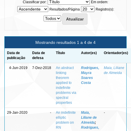
Classificar por:
Em ordem:
Resultados/Página
Registro(s):
Mostrando resultados 1 a 4 de 4
Data de
Data de
Título
Autor(es)
Orientador(es)
publicação
defesa
4-Jun-2019
7-Dez-2018
An abstract
Rodrigues,
Maia, Liliane
linking
Mayra
de Almeida
theorem
Soares
applied to
Costa
indefinite
problems via
spectral
properties
29-Jan-2020
-
An indefinite
Maia,
-
elliptic
Liliane de
problem on
Almeida
;
RN
Rodrigues,