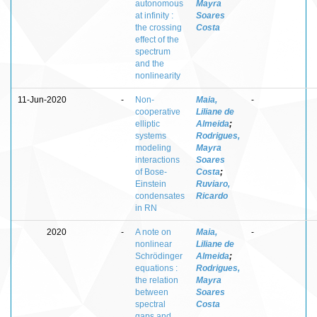
autonomous
Mayra
at infinity :
Soares
the crossing
Costa
effect of the
spectrum
and the
nonlinearity
11-Jun-2020
-
Non-
Maia,
-
cooperative
Liliane de
elliptic
Almeida
;
systems
Rodrigues,
modeling
Mayra
interactions
Soares
of Bose-
Costa
;
Einstein
Ruviaro,
condensates
Ricardo
in RN
2020
-
A note on
Maia,
-
nonlinear
Liliane de
Schrödinger
Almeida
;
equations :
Rodrigues,
the relation
Mayra
between
Soares
spectral
Costa
gaps and