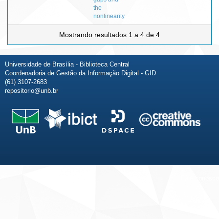
the
nonlinearity
Mostrando resultados 1 a 4 de 4
Universidade de Brasília - Biblioteca Central
Coordenadoria de Gestão da Informação Digital - GID
(61) 3107-2683
repositorio@unb.br
Fale conosco
Sobre