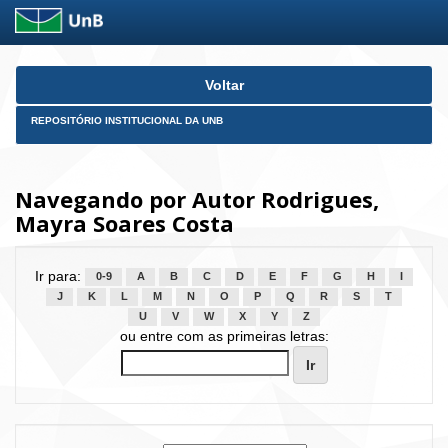
Skip
Voltar
navigation
REPOSITÓRIO INSTITUCIONAL DA UNB
Navegando por Autor Rodrigues,
Mayra Soares Costa
Ir para:
0-9
A
B
C
D
E
F
G
H
I
J
K
L
M
N
O
P
Q
R
S
T
U
V
W
X
Y
Z
ou entre com as primeiras letras: