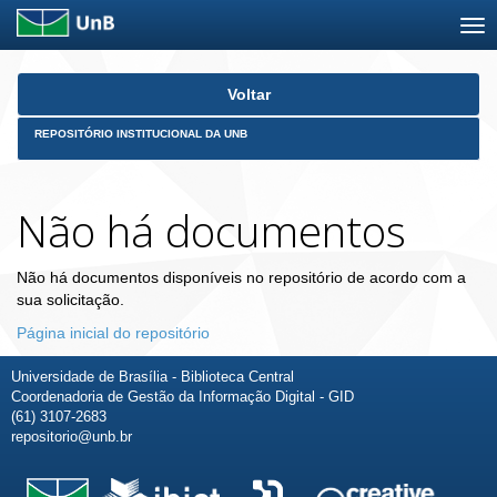
Skip
Voltar
navigation
REPOSITÓRIO INSTITUCIONAL DA UNB
Não há documentos
Não há documentos disponíveis no repositório de acordo com a
sua solicitação.
Página inicial do repositório
Universidade de Brasília - Biblioteca Central
Coordenadoria de Gestão da Informação Digital - GID
(61) 3107-2683
repositorio@unb.br