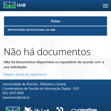
Skip
Voltar
navigation
REPOSITÓRIO INSTITUCIONAL DA UNB
Não há documentos
Não há documentos disponíveis no repositório de acordo com a
sua solicitação.
Página inicial do repositório
Universidade de Brasília - Biblioteca Central
Coordenadoria de Gestão da Informação Digital - GID
(61) 3107-2683
repositorio@unb.br