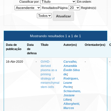
Classificar por:
Em ordem:
Resultados/Página
Registro(s):
Mostrando resultados 1 a 1 de 1
Data de
Data
Título
Autor(es)
Orientador(es)
C
publicação
de
defesa
16-Abr-2020
-
GVHD-
Carvalho,
-
-
derived
Amandda
plasma as a
Évelin Silva
priming
de
;
strategy of
Rodrigues,
mesenchymal
Leane
stem cells
Perim
;
Schiavinato,
Josiane
Lilian
;
Alborghetti,
Marcos