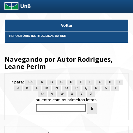
Skip
Voltar
navigation
REPOSITÓRIO INSTITUCIONAL DA UNB
Navegando por Autor Rodrigues,
Leane Perim
Ir para:
0-9
A
B
C
D
E
F
G
H
I
J
K
L
M
N
O
P
Q
R
S
T
U
V
W
X
Y
Z
ou entre com as primeiras letras: