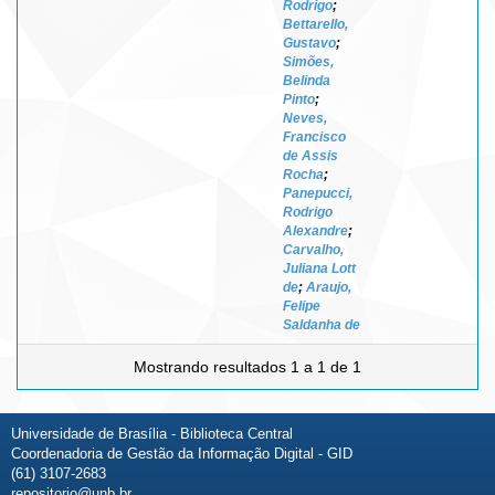
Rodrigo
;
Bettarello,
Gustavo
;
Simões,
Belinda
Pinto
;
Neves,
Francisco
de Assis
Rocha
;
Panepucci,
Rodrigo
Alexandre
;
Carvalho,
Juliana Lott
de
;
Araujo,
Felipe
Saldanha de
Mostrando resultados 1 a 1 de 1
Universidade de Brasília - Biblioteca Central
Coordenadoria de Gestão da Informação Digital - GID
(61) 3107-2683
repositorio@unb.br