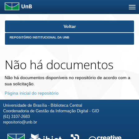
Skip
Voltar
navigation
REPOSITÓRIO INSTITUCIONAL DA UNB
Não há documentos
Não há documentos disponíveis no repositório de acordo com a
sua solicitação.
Página inicial do repositório
Universidade de Brasília - Biblioteca Central
Coordenadoria de Gestão da Informação Digital - GID
(61) 3107-2683
repositorio@unb.br