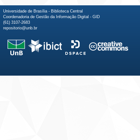
Universidade de Brasília - Biblioteca Central
Coordenadoria de Gestão da Informação Digital - GID
(61) 3107-2683
repositorio@unb.br
Fale conosco
Sobre