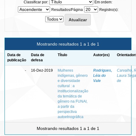
Classificar por:
Em ordem:
Resultados/Página
Registro(s):
Mostrando resultados 1 a 1 de 1
Data de
Data de
Título
Autor(es)
Orientador
publicação
defesa
-
16-Dez-2019
Mulheres
Rodrigues,
Carvalho, R
indígenas, gênero
Léia do
Laura Sega
e diversidade
Vale
de
cultural : a
institucionalização
da temática de
gênero na FUNAI,
a partir da
perspectiva
autoetnográfica
Mostrando resultados 1 a 1 de 1