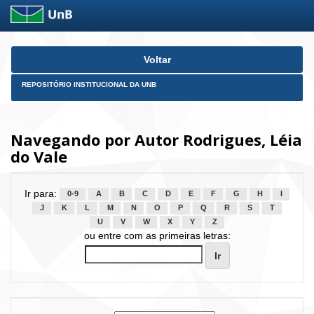
Skip
Voltar
navigation
REPOSITÓRIO INSTITUCIONAL DA UNB
Navegando por Autor Rodrigues, Léia
do Vale
Ir para:
0-9
A
B
C
D
E
F
G
H
I
J
K
L
M
N
O
P
Q
R
S
T
U
V
W
X
Y
Z
ou entre com as primeiras letras: