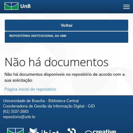
Skip
Voltar
navigation
REPOSITÓRIO INSTITUCIONAL DA UNB
Não há documentos
Não há documentos disponíveis no repositório de acordo com a
sua solicitação.
Página inicial do repositório
Universidade de Brasília - Biblioteca Central
Coordenadoria de Gestão da Informação Digital - GID
(61) 3107-2683
repositorio@unb.br