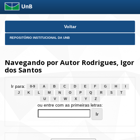
Skip
Voltar
navigation
REPOSITÓRIO INSTITUCIONAL DA UNB
Navegando por Autor Rodrigues, Igor
dos Santos
Ir para:
0-9
A
B
C
D
E
F
G
H
I
J
K
L
M
N
O
P
Q
R
S
T
U
V
W
X
Y
Z
ou entre com as primeiras letras: