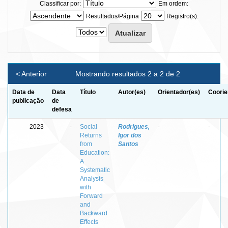
Classificar por:
Em ordem:
Resultados/Página
Registro(s):
< Anterior
Mostrando resultados 2 a 2 de 2
Data de
Data
Título
Autor(es)
Orientador(es)
Coorie
publicação
de
defesa
2023
-
Social
Rodrigues,
-
-
Returns
Igor dos
from
Santos
Education:
A
Systematic
Analysis
with
Forward
and
Backward
Effects