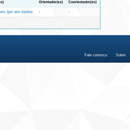
es)
Orientador(es)
Coorientador(es)
ues, Igor dos Santos
-
-
Fale conosco
Sobre