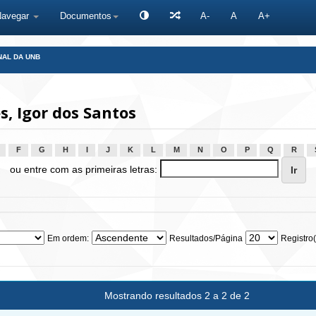
Navegar
Documentos
A-
A
A+
NAL DA UNB
, Igor dos Santos
F
G
H
I
J
K
L
M
N
O
P
Q
R
ou entre com as primeiras letras:
Em ordem:
Resultados/Página
Registro(
Mostrando resultados 2 a 2 de 2