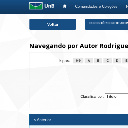
Comunidades e Coleções
Skip
REPOSITÓRIO INSTITUCIO
Voltar
navigation
Navegando por Autor Rodrigues
Ir para:
0-9
A
B
C
D
E
Classificar por:
< Anterior