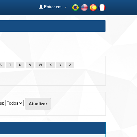
Entrar em:
S
T
U
V
W
X
Y
Z
s):