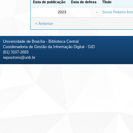
Data de publicação
Data de defesa
Título
2023
-
Social Returns fro
< Anterior
Universidade de Brasília - Biblioteca Central
Coordenadoria de Gestão da Informação Digital - GID
(61) 3107-2683
repositorio@unb.br