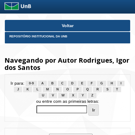
Skip
Voltar
navigation
REPOSITÓRIO INSTITUCIONAL DA UNB
Navegando por Autor Rodrigues, Igor
dos Santos
Ir para:
0-9
A
B
C
D
E
F
G
H
I
J
K
L
M
N
O
P
Q
R
S
T
U
V
W
X
Y
Z
ou entre com as primeiras letras: