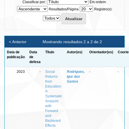
Classificar por:
Em ordem:
Resultados/Página
Registro(s):
< Anterior
Mostrando resultados 2 a 2 de 2
Data de
Data
Título
Autor(es)
Orientador(es)
Coorie
publicação
de
defesa
2023
-
Social
Rodrigues,
-
-
Returns
Igor dos
from
Santos
Education:
A
Systematic
Analysis
with
Forward
and
Backward
Effects