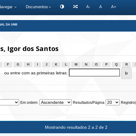
Navegar
Documentos
A-
A
A+
NAL DA UNB
, Igor dos Santos
F
G
H
I
J
K
L
M
N
O
P
Q
R
ou entre com as primeiras letras:
Em ordem:
Resultados/Página
Registro(
Mostrando resultados 2 a 2 de 2