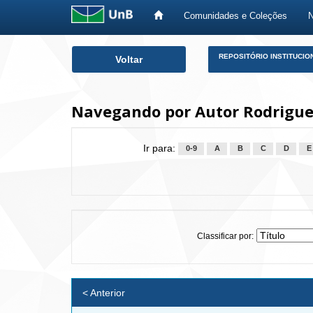
Comunidades e Coleções
Skip
REPOSITÓRIO INSTITUCIO
Voltar
navigation
Navegando por Autor Rodrigues
Ir para:
0-9
A
B
C
D
E
Classificar por:
< Anterior