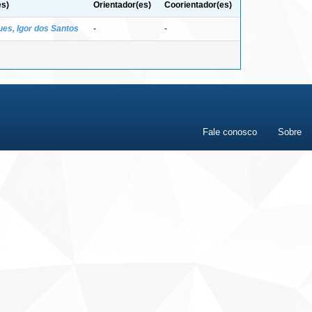
es)
Orientador(es)
Coorientador(es)
ues, Igor dos Santos
-
-
Fale conosco
Sobre