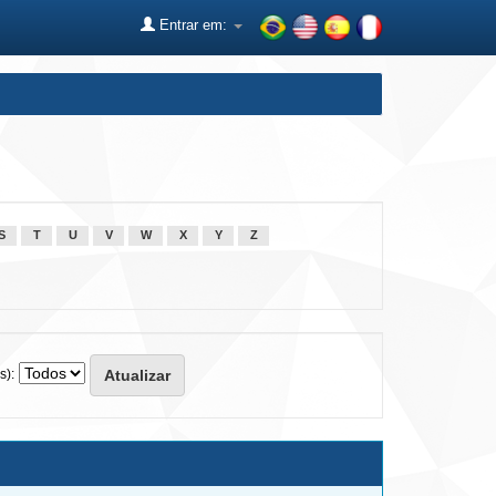
Entrar em:
S
T
U
V
W
X
Y
Z
s):