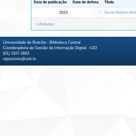
Data de publicação
Data de defesa
Título
2023
-
Social Returns fro
< Anterior
Universidade de Brasília - Biblioteca Central
Coordenadoria de Gestão da Informação Digital - GID
(61) 3107-2683
repositorio@unb.br