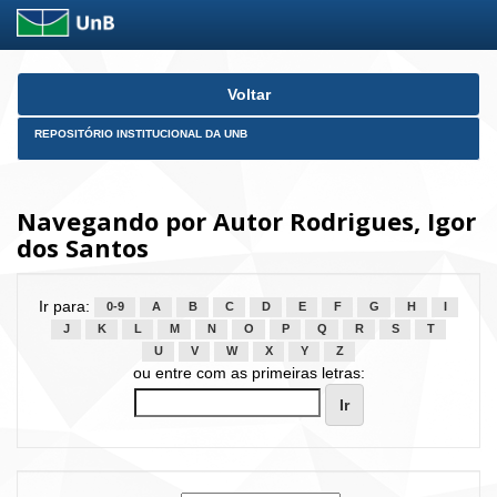
Skip
Voltar
navigation
REPOSITÓRIO INSTITUCIONAL DA UNB
Navegando por Autor Rodrigues, Igor
dos Santos
Ir para:
0-9
A
B
C
D
E
F
G
H
I
J
K
L
M
N
O
P
Q
R
S
T
U
V
W
X
Y
Z
ou entre com as primeiras letras: