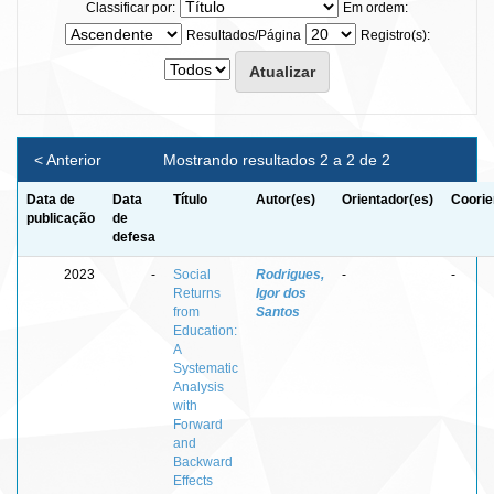
Classificar por:
Em ordem:
Resultados/Página
Registro(s):
< Anterior
Mostrando resultados 2 a 2 de 2
Data de
Data
Título
Autor(es)
Orientador(es)
Coorie
publicação
de
defesa
2023
-
Social
Rodrigues,
-
-
Returns
Igor dos
from
Santos
Education:
A
Systematic
Analysis
with
Forward
and
Backward
Effects