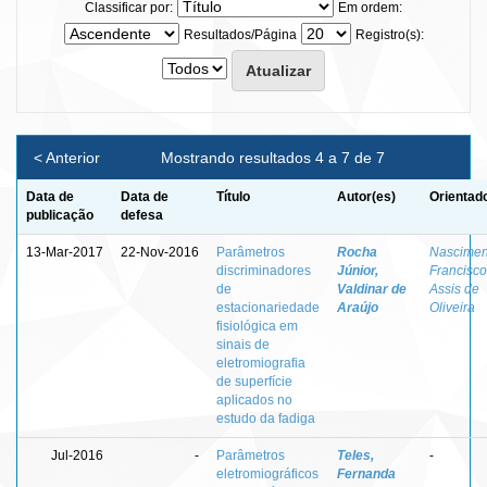
Classificar por:
Em ordem:
Resultados/Página
Registro(s):
< Anterior
Mostrando resultados 4 a 7 de 7
Data de
Data de
Título
Autor(es)
Orientad
publicação
defesa
13-Mar-2017
22-Nov-2016
Parâmetros
Rocha
Nascimen
discriminadores
Júnior,
Francisco
de
Valdinar de
Assis de
estacionariedade
Araújo
Oliveira
fisiológica em
sinais de
eletromiografia
de superfície
aplicados no
estudo da fadiga
Jul-2016
-
Parâmetros
Teles,
-
eletromiográficos
Fernanda