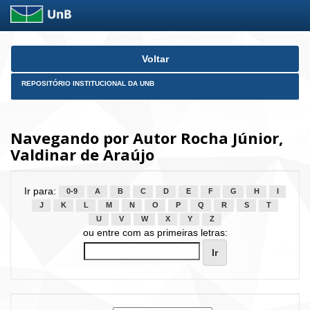
Skip
Voltar
navigation
REPOSITÓRIO INSTITUCIONAL DA UNB
Navegando por Autor Rocha Júnior,
Valdinar de Araújo
Ir para:
0-9
A
B
C
D
E
F
G
H
I
J
K
L
M
N
O
P
Q
R
S
T
U
V
W
X
Y
Z
ou entre com as primeiras letras: