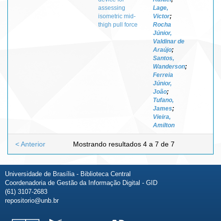
assessing
Lage,
isometric mid-
Victor
;
thigh pull force
Rocha
Júnior,
Valdinar de
Araújo
;
Santos,
Wanderson
;
Ferreia
Júnior,
João
;
Tufano,
James
;
Vieira,
Amilton
< Anterior
Mostrando resultados 4 a 7 de 7
Universidade de Brasília - Biblioteca Central
Coordenadoria de Gestão da Informação Digital - GID
(61) 3107-2683
repositorio@unb.br