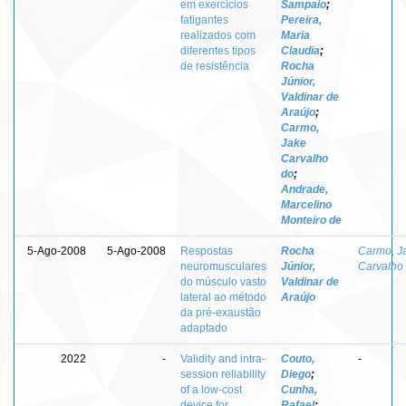
em exercícios
Sampaio
;
fatigantes
Pereira,
realizados com
Maria
diferentes tipos
Claudia
;
de resistência
Rocha
Júnior,
Valdinar de
Araújo
;
Carmo,
Jake
Carvalho
do
;
Andrade,
Marcelino
Monteiro de
5-Ago-2008
5-Ago-2008
Respostas
Rocha
Carmo, J
neuromusculares
Júnior,
Carvalho
do músculo vasto
Valdinar de
lateral ao método
Araújo
da pré-exaustão
adaptado
2022
-
Validity and intra-
Couto,
-
session reliability
Diego
;
of a low-cost
Cunha,
device for
Rafael
;