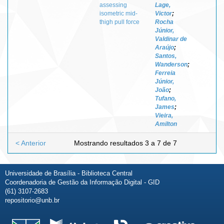
assessing
Lage,
isometric mid-
Victor
;
thigh pull force
Rocha
Júnior,
Valdinar de
Araújo
;
Santos,
Wanderson
;
Ferreia
Júnior,
João
;
Tufano,
James
;
Vieira,
Amilton
< Anterior
Mostrando resultados 3 a 7 de 7
Universidade de Brasília - Biblioteca Central
Coordenadoria de Gestão da Informação Digital - GID
(61) 3107-2683
repositorio@unb.br