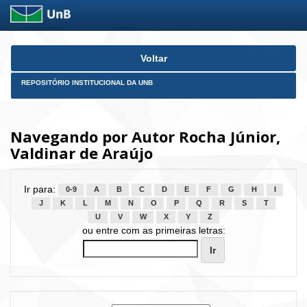
Skip
Voltar
navigation
REPOSITÓRIO INSTITUCIONAL DA UNB
Navegando por Autor Rocha Júnior,
Valdinar de Araújo
Ir para:
0-9
A
B
C
D
E
F
G
H
I
J
K
L
M
N
O
P
Q
R
S
T
U
V
W
X
Y
Z
ou entre com as primeiras letras: