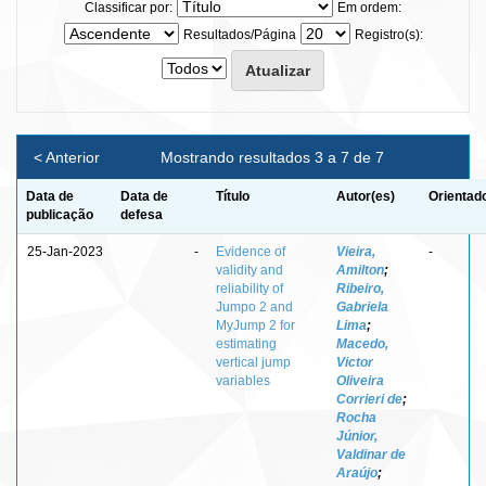
Classificar por:
Em ordem:
Resultados/Página
Registro(s):
< Anterior
Mostrando resultados 3 a 7 de 7
Data de
Data de
Título
Autor(es)
Orientad
publicação
defesa
25-Jan-2023
-
Evidence of
Vieira,
-
validity and
Amilton
;
reliability of
Ribeiro,
Jumpo 2 and
Gabriela
MyJump 2 for
Lima
;
estimating
Macedo,
vertical jump
Victor
variables
Oliveira
Corrieri de
;
Rocha
Júnior,
Valdinar de
Araújo
;