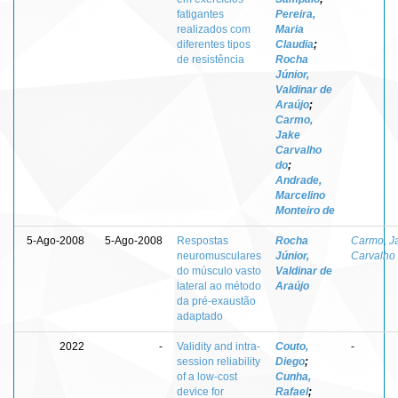
fatigantes
Pereira,
realizados com
Maria
diferentes tipos
Claudia
;
de resistência
Rocha
Júnior,
Valdinar de
Araújo
;
Carmo,
Jake
Carvalho
do
;
Andrade,
Marcelino
Monteiro de
5-Ago-2008
5-Ago-2008
Respostas
Rocha
Carmo, J
neuromusculares
Júnior,
Carvalho
do músculo vasto
Valdinar de
lateral ao método
Araújo
da pré-exaustão
adaptado
2022
-
Validity and intra-
Couto,
-
session reliability
Diego
;
of a low-cost
Cunha,
device for
Rafael
;