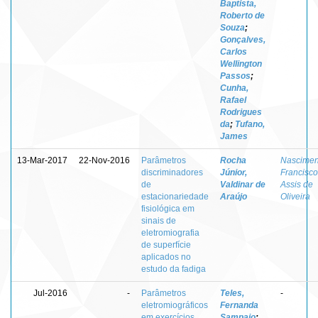
Baptista,
Roberto de
Souza
;
Gonçalves,
Carlos
Wellington
Passos
;
Cunha,
Rafael
Rodrigues
da
;
Tufano,
James
13-Mar-2017
22-Nov-2016
Parâmetros
Rocha
Nascimen
discriminadores
Júnior,
Francisco
de
Valdinar de
Assis de
estacionariedade
Araújo
Oliveira
fisiológica em
sinais de
eletromiografia
de superfície
aplicados no
estudo da fadiga
Jul-2016
-
Parâmetros
Teles,
-
eletromiográficos
Fernanda
em exercícios
Sampaio
;