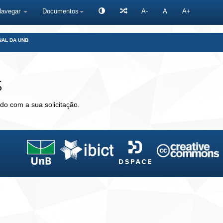
Navegar
Documentos
A-
A
A+
NAL DA UNB
s
do com a sua solicitação.