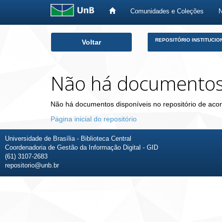
Comunidades e Coleções
Skip
REPOSITÓRIO INSTITUCIO
Voltar
navigation
Não há documento
Não há documentos disponíveis no repositório de acor
Página inicial do repositório
Universidade de Brasília - Biblioteca Central
Coordenadoria de Gestão da Informação Digital - GID
(61) 3107-2683
repositorio@unb.br