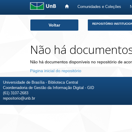
Comunidades e Coleções
Skip
REPOSITÓRIO INSTITUCIO
Voltar
navigation
Não há documento
Não há documentos disponíveis no repositório de acor
Página inicial do repositório
Universidade de Brasília - Biblioteca Central
Coordenadoria de Gestão da Informação Digital - GID
(61) 3107-2683
repositorio@unb.br