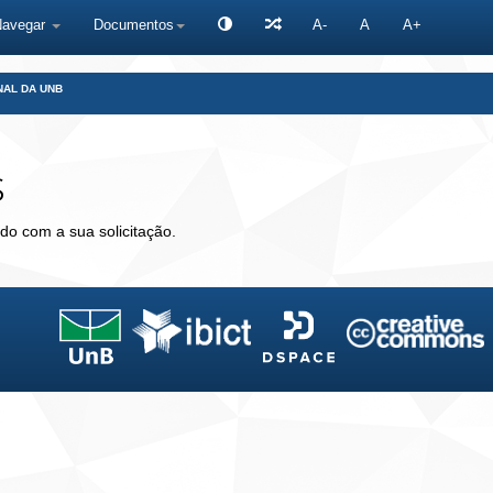
Navegar
Documentos
A-
A
A+
NAL DA UNB
s
do com a sua solicitação.