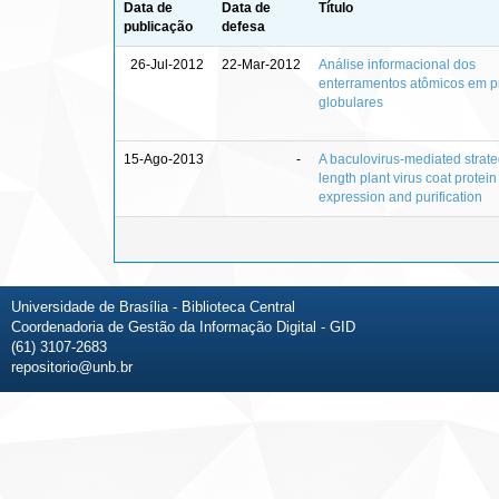
Data de
Data de
Título
publicação
defesa
26-Jul-2012
22-Mar-2012
Análise informacional dos
enterramentos atômicos em p
globulares
15-Ago-2013
-
A baculovirus-mediated strategy
length plant virus coat protein
expression and purification
Universidade de Brasília - Biblioteca Central
Coordenadoria de Gestão da Informação Digital - GID
(61) 3107-2683
repositorio@unb.br