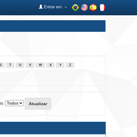
Entrar em:
S
T
U
V
W
X
Y
Z
s):