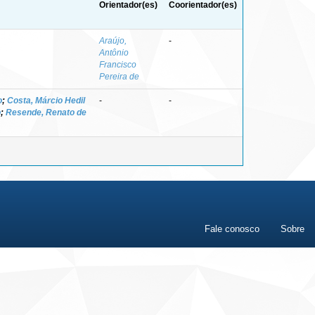
Orientador(es)
Coorientador(es)
Araújo,
-
Antônio
Francisco
Pereira de
o
;
Costa, Márcio Hedil
-
-
o
;
Resende, Renato de
Fale conosco
Sobre