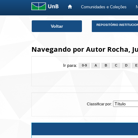
Comunidades e Coleções
Skip
REPOSITÓRIO INSTITUCIO
Voltar
navigation
Navegando por Autor Rocha, Ju
Ir para:
0-9
A
B
C
D
E
Classificar por: