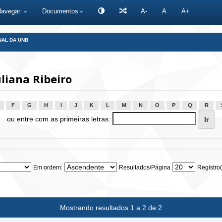
Navegar
Documentos
A-
A
A+
NAL DA UNB
liana Ribeiro
F
G
H
I
J
K
L
M
N
O
P
Q
R
ou entre com as primeiras letras:
Em ordem:
Resultados/Página
Registro(
Mostrando resultados 1 a 2 de 2