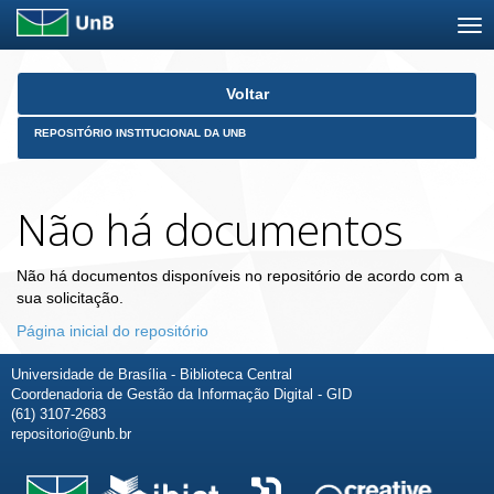
Skip
Voltar
navigation
REPOSITÓRIO INSTITUCIONAL DA UNB
Não há documentos
Não há documentos disponíveis no repositório de acordo com a
sua solicitação.
Página inicial do repositório
Universidade de Brasília - Biblioteca Central
Coordenadoria de Gestão da Informação Digital - GID
(61) 3107-2683
repositorio@unb.br