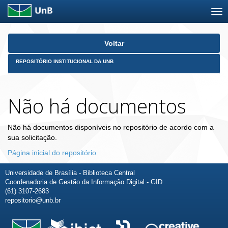
Skip
Voltar
navigation
REPOSITÓRIO INSTITUCIONAL DA UNB
Não há documentos
Não há documentos disponíveis no repositório de acordo com a
sua solicitação.
Página inicial do repositório
Universidade de Brasília - Biblioteca Central
Coordenadoria de Gestão da Informação Digital - GID
(61) 3107-2683
repositorio@unb.br