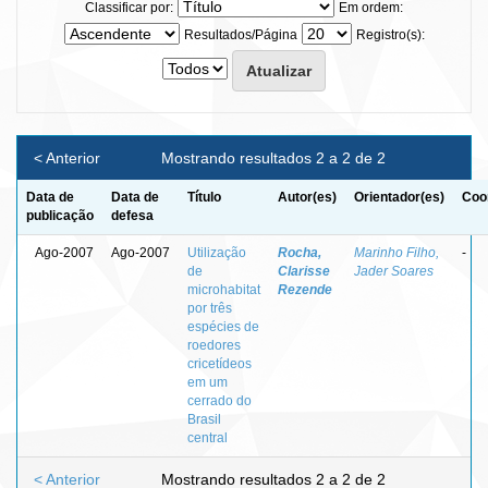
Classificar por:
Em ordem:
Resultados/Página
Registro(s):
< Anterior
Mostrando resultados 2 a 2 de 2
Data de
Data de
Título
Autor(es)
Orientador(es)
Coo
publicação
defesa
Ago-2007
Ago-2007
Utilização
Rocha,
Marinho Filho,
-
de
Clarisse
Jader Soares
microhabitat
Rezende
por três
espécies de
roedores
cricetídeos
em um
cerrado do
Brasil
central
< Anterior
Mostrando resultados 2 a 2 de 2