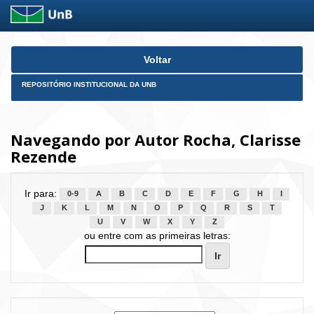
Skip
Voltar
navigation
REPOSITÓRIO INSTITUCIONAL DA UNB
Navegando por Autor Rocha, Clarisse
Rezende
Ir para:
0-9
A
B
C
D
E
F
G
H
I
J
K
L
M
N
O
P
Q
R
S
T
U
V
W
X
Y
Z
ou entre com as primeiras letras: