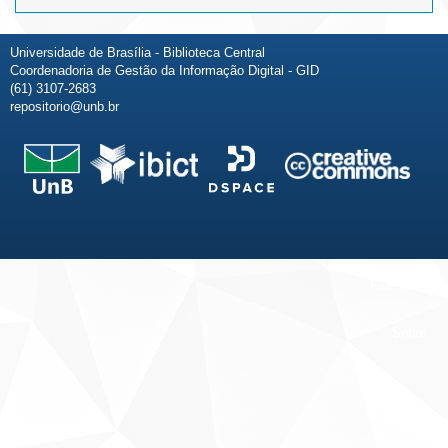
Universidade de Brasília - Biblioteca Central
Coordenadoria de Gestão da Informação Digital - GID
(61) 3107-2683
repositorio@unb.br
Fale conosco
Sobre