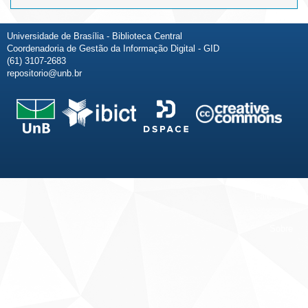
Universidade de Brasília - Biblioteca Central
Coordenadoria de Gestão da Informação Digital - GID
(61) 3107-2683
repositorio@unb.br
Fale conosco
Sobre