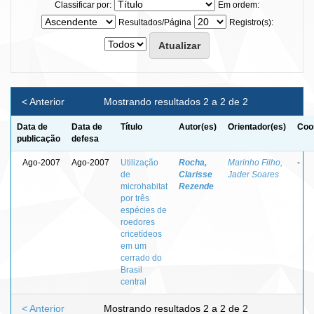
Classificar por:
Em ordem:
Resultados/Página
Registro(s):
< Anterior
Mostrando resultados 2 a 2 de 2
Data de
Data de
Título
Autor(es)
Orientador(es)
Coo
publicação
defesa
Ago-2007
Ago-2007
Utilização
Rocha,
Marinho Filho,
-
de
Clarisse
Jader Soares
microhabitat
Rezende
por três
espécies de
roedores
cricetídeos
em um
cerrado do
Brasil
central
< Anterior
Mostrando resultados 2 a 2 de 2