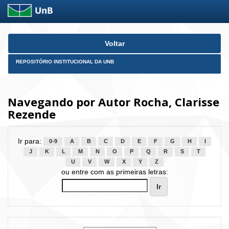
Skip
Voltar
navigation
REPOSITÓRIO INSTITUCIONAL DA UNB
Navegando por Autor Rocha, Clarisse
Rezende
Ir para:
0-9
A
B
C
D
E
F
G
H
I
J
K
L
M
N
O
P
Q
R
S
T
U
V
W
X
Y
Z
ou entre com as primeiras letras: