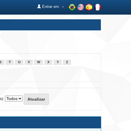
Entrar em:
S
T
U
V
W
X
Y
Z
s):