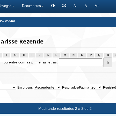
Navegar
Documentos
A-
A
A+
NAL DA UNB
larisse Rezende
F
G
H
I
J
K
L
M
N
O
P
Q
R
ou entre com as primeiras letras:
Em ordem:
Resultados/Página
Registro(
Mostrando resultados 2 a 2 de 2