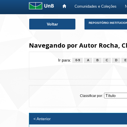
Comunidades e Coleções
Skip
REPOSITÓRIO INSTITUCIO
Voltar
navigation
Navegando por Autor Rocha, C
Ir para:
0-9
A
B
C
D
E
Classificar por:
< Anterior