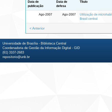
Data de
Data de
Título
publicação
defesa
Ago-2007
Ago-2007
Utilização de microhabi
Brasil central
< Anterior
Universidade de Brasília - Biblioteca Central
Coordenadoria de Gestão da Informação Digital - GID
(61) 3107-2683
repositorio@unb.br