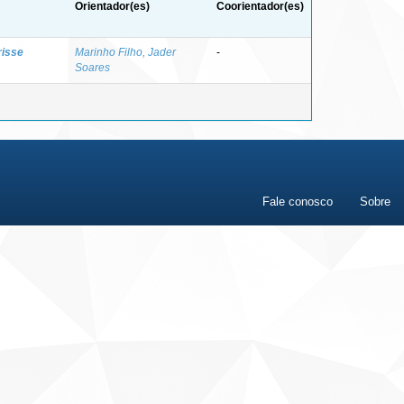
Orientador(es)
Coorientador(es)
risse
Marinho Filho, Jader
-
Soares
Fale conosco
Sobre