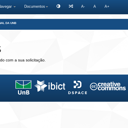
Navegar
Documentos
A-
A
A+
NAL DA UNB
s
do com a sua solicitação.