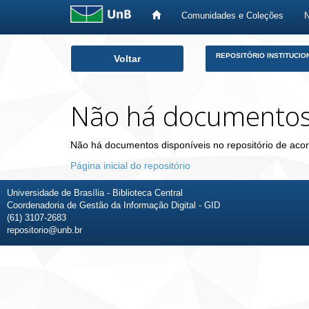
Comunidades e Coleções
Skip
REPOSITÓRIO INSTITUCIO
Voltar
navigation
Não há documento
Não há documentos disponíveis no repositório de acor
Página inicial do repositório
Universidade de Brasília - Biblioteca Central
Coordenadoria de Gestão da Informação Digital - GID
(61) 3107-2683
repositorio@unb.br