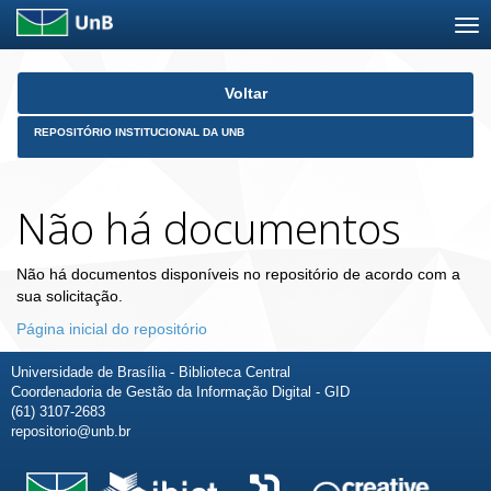
Skip
Voltar
navigation
REPOSITÓRIO INSTITUCIONAL DA UNB
Não há documentos
Não há documentos disponíveis no repositório de acordo com a
sua solicitação.
Página inicial do repositório
Universidade de Brasília - Biblioteca Central
Coordenadoria de Gestão da Informação Digital - GID
(61) 3107-2683
repositorio@unb.br