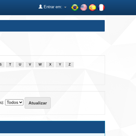
Entrar em:
S
T
U
V
W
X
Y
Z
s):