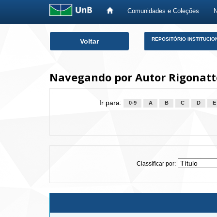
Comunidades e Coleções
Skip
REPOSITÓRIO INSTITUCIO
Voltar
navigation
Navegando por Autor Rigonatto
Ir para:
0-9
A
B
C
D
E
Classificar por: