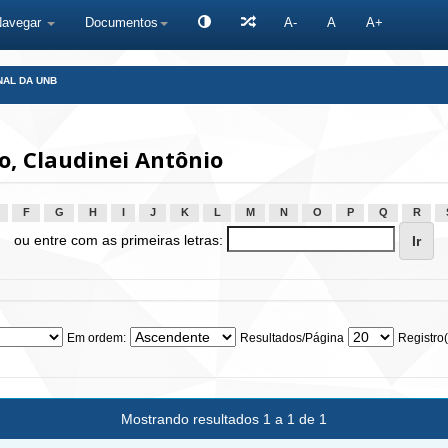
Navegar
Documentos
A-
A
A+
NAL DA UNB
, Claudinei Antônio
F
G
H
I
J
K
L
M
N
O
P
Q
R
ou entre com as primeiras letras:
Em ordem:
Resultados/Página
Registro(
Mostrando resultados 1 a 1 de 1