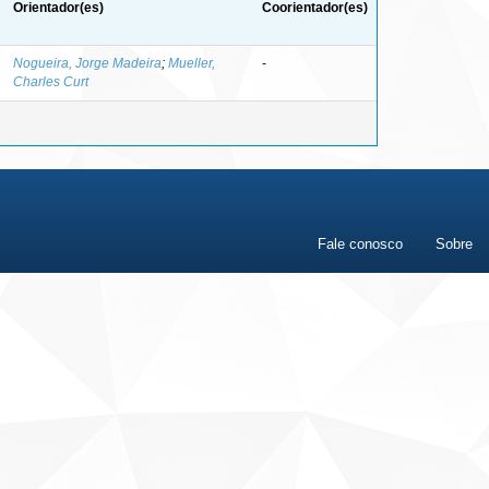
Orientador(es)
Coorientador(es)
Nogueira, Jorge Madeira
;
Mueller,
-
Charles Curt
Fale conosco
Sobre