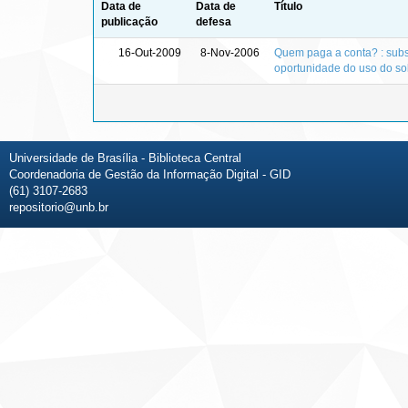
Data de
Data de
Título
publicação
defesa
16-Out-2009
8-Nov-2006
Quem paga a conta? : subsí
oportunidade do uso do so
Universidade de Brasília - Biblioteca Central
Coordenadoria de Gestão da Informação Digital - GID
(61) 3107-2683
repositorio@unb.br