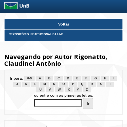
Skip
Voltar
navigation
REPOSITÓRIO INSTITUCIONAL DA UNB
Navegando por Autor Rigonatto,
Claudinei Antônio
Ir para:
0-9
A
B
C
D
E
F
G
H
I
J
K
L
M
N
O
P
Q
R
S
T
U
V
W
X
Y
Z
ou entre com as primeiras letras: