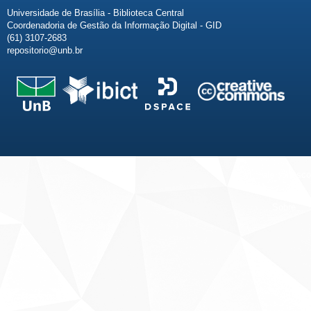
Universidade de Brasília - Biblioteca Central
Coordenadoria de Gestão da Informação Digital - GID
(61) 3107-2683
repositorio@unb.br
Fale conosco
Sobre