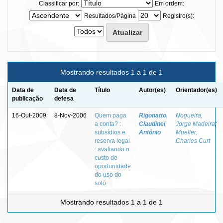
Classificar por:
Em ordem:
Resultados/Página
Registro(s):
Mostrando resultados 1 a 1 de 1
Data de
Data de
Título
Autor(es)
Orientador(es)
publicação
defesa
16-Out-2009
8-Nov-2006
Quem paga
Rigonatto,
Nogueira,
a conta? :
Claudinei
Jorge Madeira
;
subsídios e
Antônio
Mueller,
reserva legal
Charles Curt
: avaliando o
custo de
oportunidade
do uso do
solo
Mostrando resultados 1 a 1 de 1