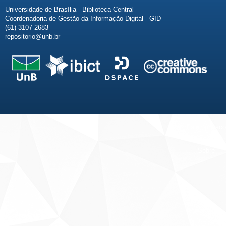
Universidade de Brasília - Biblioteca Central
Coordenadoria de Gestão da Informação Digital - GID
(61) 3107-2683
repositorio@unb.br
Fale conosco
Sobre