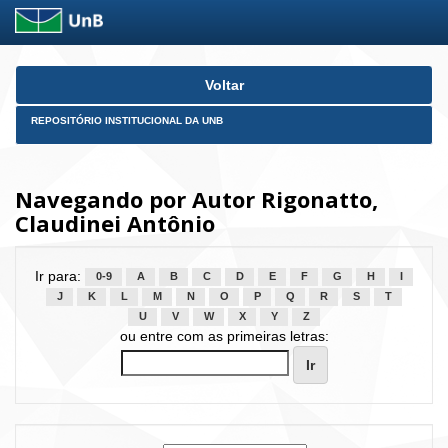
Skip
Voltar
navigation
REPOSITÓRIO INSTITUCIONAL DA UNB
Navegando por Autor Rigonatto,
Claudinei Antônio
Ir para:
0-9
A
B
C
D
E
F
G
H
I
J
K
L
M
N
O
P
Q
R
S
T
U
V
W
X
Y
Z
ou entre com as primeiras letras: