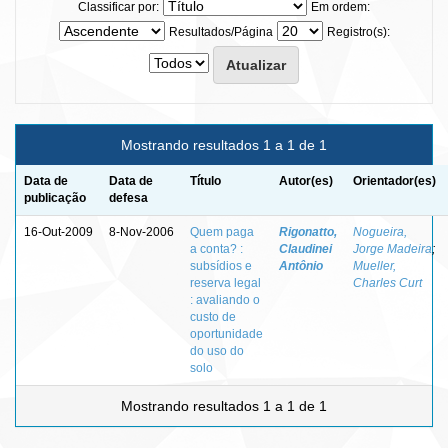
Classificar por:
Em ordem:
Resultados/Página
Registro(s):
Mostrando resultados 1 a 1 de 1
Data de
Data de
Título
Autor(es)
Orientador(es)
publicação
defesa
16-Out-2009
8-Nov-2006
Quem paga
Rigonatto,
Nogueira,
a conta? :
Claudinei
Jorge Madeira
;
subsídios e
Antônio
Mueller,
reserva legal
Charles Curt
: avaliando o
custo de
oportunidade
do uso do
solo
Mostrando resultados 1 a 1 de 1