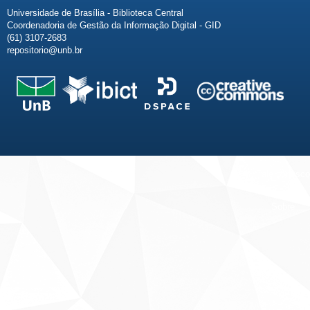
Universidade de Brasília - Biblioteca Central
Coordenadoria de Gestão da Informação Digital - GID
(61) 3107-2683
repositorio@unb.br
Fale conosco
Sobre