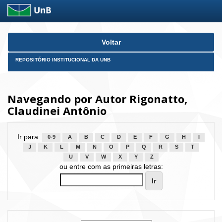
Skip
Voltar
navigation
REPOSITÓRIO INSTITUCIONAL DA UNB
Navegando por Autor Rigonatto,
Claudinei Antônio
Ir para:
0-9
A
B
C
D
E
F
G
H
I
J
K
L
M
N
O
P
Q
R
S
T
U
V
W
X
Y
Z
ou entre com as primeiras letras: