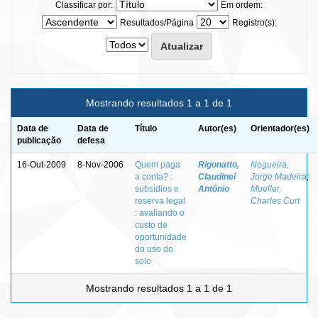
Classificar por:
Em ordem:
Resultados/Página
Registro(s):
Mostrando resultados 1 a 1 de 1
Data de
Data de
Título
Autor(es)
Orientador(es)
publicação
defesa
16-Out-2009
8-Nov-2006
Quem paga
Rigonatto,
Nogueira,
a conta? :
Claudinei
Jorge Madeira
;
subsídios e
Antônio
Mueller,
reserva legal
Charles Curt
: avaliando o
custo de
oportunidade
do uso do
solo
Mostrando resultados 1 a 1 de 1