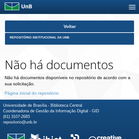
Skip
Voltar
navigation
REPOSITÓRIO INSTITUCIONAL DA UNB
Não há documentos
Não há documentos disponíveis no repositório de acordo com a
sua solicitação.
Página inicial do repositório
Universidade de Brasília - Biblioteca Central
Coordenadoria de Gestão da Informação Digital - GID
(61) 3107-2683
repositorio@unb.br