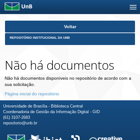
Skip
Voltar
navigation
REPOSITÓRIO INSTITUCIONAL DA UNB
Não há documentos
Não há documentos disponíveis no repositório de acordo com a
sua solicitação.
Página inicial do repositório
Universidade de Brasília - Biblioteca Central
Coordenadoria de Gestão da Informação Digital - GID
(61) 3107-2683
repositorio@unb.br